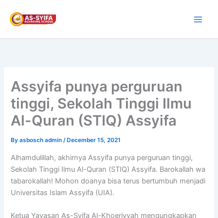
Skip
to
content
Assyifa punya perguruan
tinggi, Sekolah Tinggi Ilmu
Al-Quran (STIQ) Assyifa
By
asbosch admin
/
December 15, 2021
Alhamdulillah, akhirnya Assyifa punya perguruan tinggi,
Sekolah Tinggi Ilmu Al-Quran (STIQ) Assyifa. Barokallah wa
tabarokallah! Mohon doanya bisa terus bertumbuh menjadi
Universitas Islam Assyifa (UIA).
Ketua Yayasan As-Syifa Al-Khoeriyyah mengungkapkan