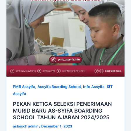
,
,
,
PMB Assyifa
Assyifa Boarding School
Info Assyifa
SIT
Assyifa
PEKAN KETIGA SELEKSI PENERIMAAN
MURID BARU AS-SYIFA BOARDING
SCHOOL TAHUN AJARAN 2024/2025
asbosch admin
/
December 1, 2023