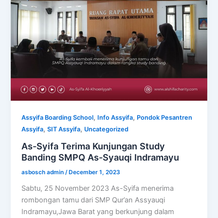
,
,
Assyifa Boarding School
Info Assyifa
Pondok Pesantren
,
,
Assyifa
SIT Assyifa
Uncategorized
As-Syifa Terima Kunjungan Study
Banding SMPQ As-Syauqi Indramayu
asbosch admin
/
December 1, 2023
Sabtu, 25 November 2023 As-Syifa menerima
rombongan tamu dari SMP Qur’an Assyauqi
Indramayu,Jawa Barat yang berkunjung dalam