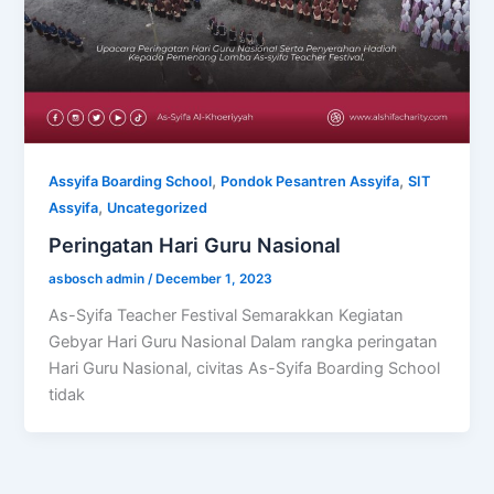
,
,
Assyifa Boarding School
Pondok Pesantren Assyifa
SIT
,
Assyifa
Uncategorized
Peringatan Hari Guru Nasional
asbosch admin
/
December 1, 2023
As-Syifa Teacher Festival Semarakkan Kegiatan
Gebyar Hari Guru Nasional Dalam rangka peringatan
Hari Guru Nasional, civitas As-Syifa Boarding School
tidak