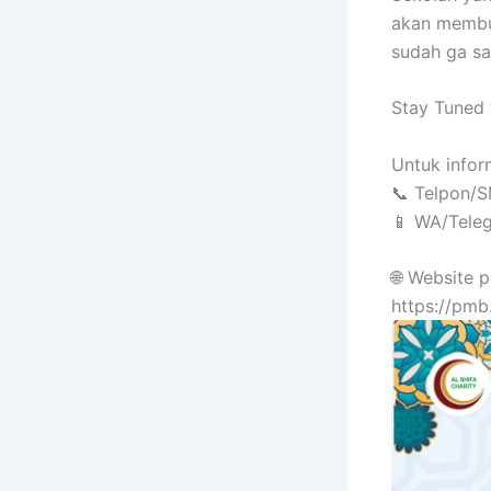
akan membuk
sudah ga sa
Stay Tuned 
Untuk infor
📞 Telpon/
📱 WA/Tele
🌐 Website p
https://pmb.