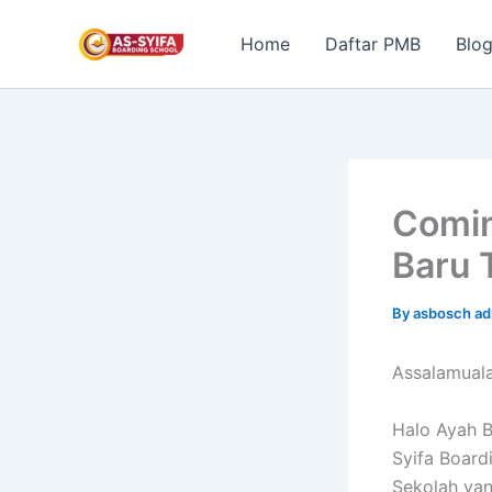
Skip
to
Home
Daftar PMB
Blo
content
Comin
Baru 
By
asbosch a
Assalamual
Halo Ayah B
Syifa Board
Sekolah yan