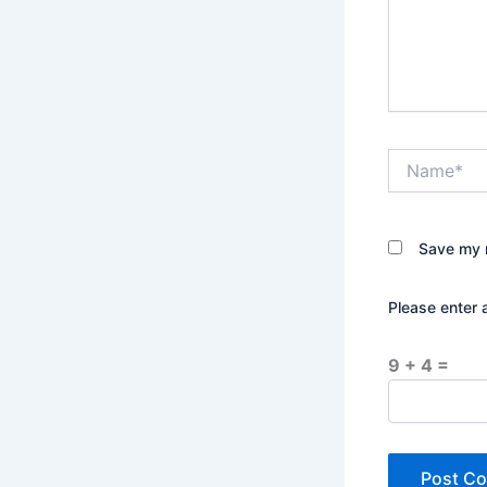
Name*
Save my n
Please enter 
9 + 4 =