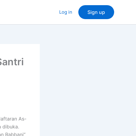
Log in
Sign up
antri
aftaran As-
 dibuka.
an Rabbani”