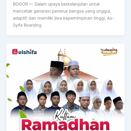
BOGOR — Dalam upaya berkelanjutan untuk
mencetak generasi penerus bangsa yang unggul,
adaptif, dan memiliki jiwa kepemimpinan tinggi, As-
Syifa Boarding