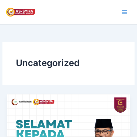
Skip
to
content
Uncategorized