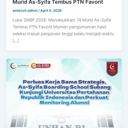
Murid As-Syifa Tembus PTN Favorit
asbosch admin
/
April 4, 2026
Lulus SNBP 2026: Menakjubkan! 74 Murid As-Syifa
Tembus PTN Favorit Momen pengumuman hasil
seleksi masuk perguruan tinggi selalu menjadi waktu
[…]