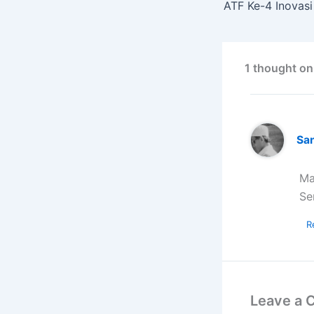
1 thought o
San
Ma
Se
R
Leave a