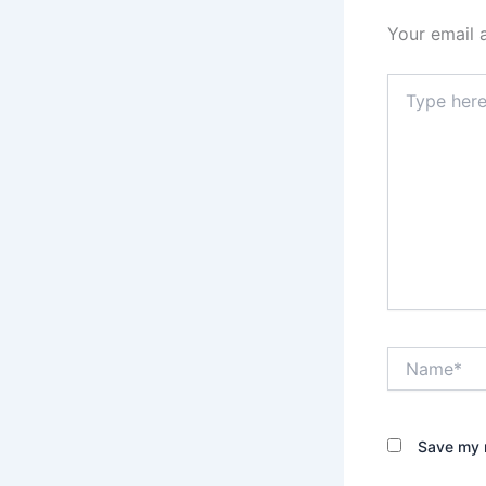
Your email 
Type
here..
Name*
Save my n