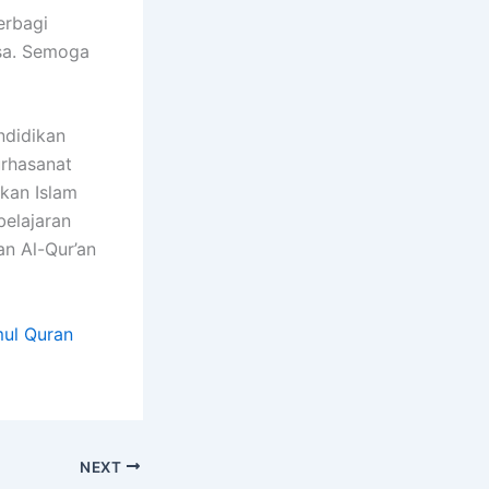
erbagi
gsa. Semoga
ndidikan
rhasanat
kan Islam
belajaran
n Al-Qur’an
mul Quran
NEXT