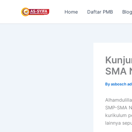
Skip
to
Home
Daftar PMB
Blo
content
Kunju
SMA 
By
asbosch a
Alhamdulill
SMP-SMA Nur
kurikulum p
lainnya sep