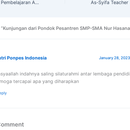
ATF Ke-4 Inovasi Pembelajaran Assyifa Boarding School
n “Kunjungan dari Pondok Pesantren SMP-SMA Nur Hasana
tri Ponpes Indonesia
January 28, 2023
syaallah indahnya saling silaturahmi antar lembaga pendidi
moga tercapai apa yang diharapkan
eply
 Comment