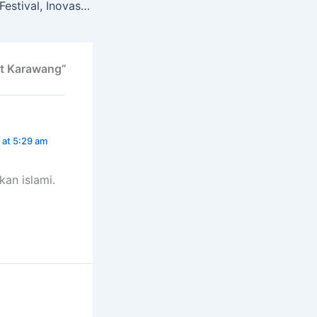
As-Syifa Teacher Festival, Inovasi Pendidikan Assyifa Boarding School
t Karawang”
 at 5:29 am
kan islami.