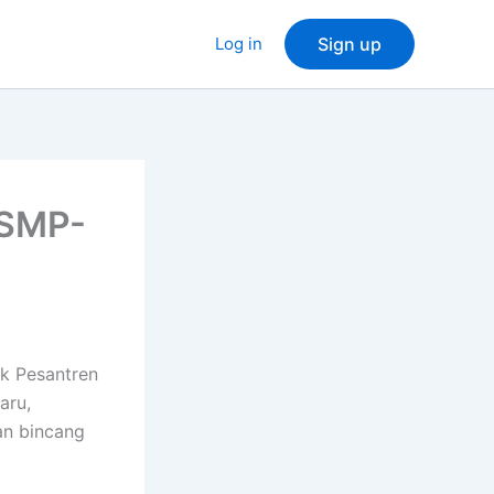
Log in
Sign up
 SMP-
ok Pesantren
aru,
an bincang